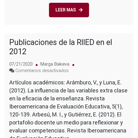
LEER MAS
Publicaciones de la RIIED en el
2012
07/21/2020
Marga Bakieva
en
Comentarios desactivados
Publicaciones
Artículos académicos: Arámburo, V., y Luna, E.
de
(2012). La influencia de las variables extra clase
la
RIIED
en la eficacia de la enseñanza. Revista
en
Iberoamericana de Evaluación Educativa, 5(1),
el
120-139. Arbesú, M. I., y Gutiérrez, E. (2012). El
2012
portafolio docente un medio para reflexionar y
evaluar competencias. Revista Iberoamericana