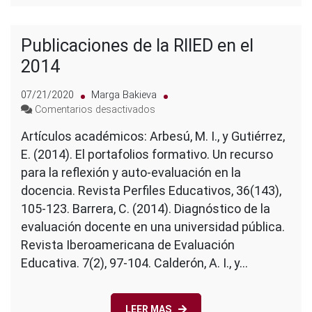
Publicaciones de la RIIED en el
2014
07/21/2020
Marga Bakieva
en
Comentarios desactivados
Publicaciones
Artículos académicos: Arbesú, M. I., y Gutiérrez,
de
E. (2014). El portafolios formativo. Un recurso
la
RIIED
para la reflexión y auto-evaluación en la
en
docencia. Revista Perfiles Educativos, 36(143),
el
105-123. Barrera, C. (2014). Diagnóstico de la
2014
evaluación docente en una universidad pública.
Revista Iberoamericana de Evaluación
Educativa. 7(2), 97-104. Calderón, A. I., y…
LEER MAS