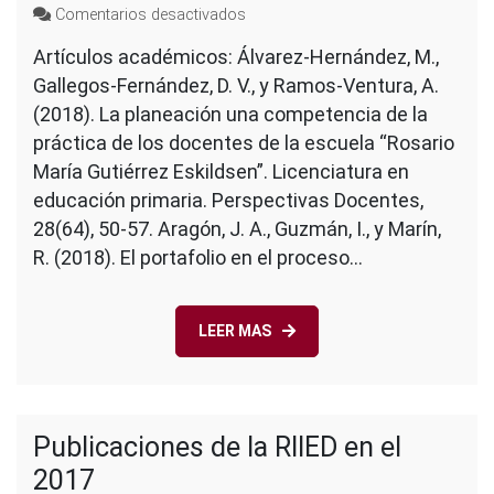
en
Comentarios desactivados
Publicaciones
Artículos académicos: Álvarez-Hernández, M.,
de
Gallegos-Fernández, D. V., y Ramos-Ventura, A.
la
RIIED
(2018). La planeación una competencia de la
en
práctica de los docentes de la escuela “Rosario
el
María Gutiérrez Eskildsen”. Licenciatura en
2018
educación primaria. Perspectivas Docentes,
28(64), 50-57. Aragón, J. A., Guzmán, I., y Marín,
R. (2018). El portafolio en el proceso…
LEER MAS
Publicaciones de la RIIED en el
2017