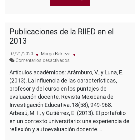
Publicaciones de la RIIED en el
2013
07/21/2020
Marga Bakieva
en
Comentarios desactivados
Publicaciones
Artículos académicos: Arámburo, V., y Luna, E.
de
(2013). La influencia de las características,
la
RIIED
profesor y del curso en los puntajes de
en
evaluación docente. Revista Mexicana de
el
Investigación Educativa, 18(58), 949-968.
2013
Arbesú, M. I., y Gutiérrez, E. (2013). El portafolio
en un contexto universitario: una experiencia de
reflexión y autoevaluación docente.…