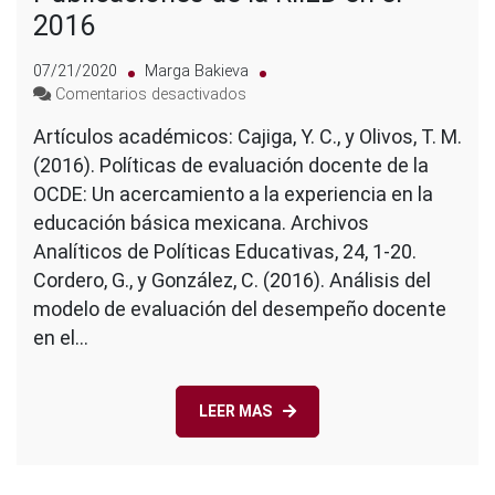
2016
07/21/2020
Marga Bakieva
en
Comentarios desactivados
Publicaciones
Artículos académicos: Cajiga, Y. C., y Olivos, T. M.
de
(2016). Políticas de evaluación docente de la
la
RIIED
OCDE: Un acercamiento a la experiencia en la
en
educación básica mexicana. Archivos
el
Analíticos de Políticas Educativas, 24, 1-20.
2016
Cordero, G., y González, C. (2016). Análisis del
modelo de evaluación del desempeño docente
en el…
LEER MAS