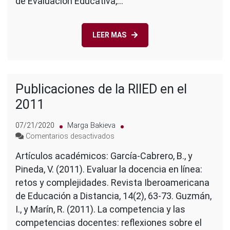
de Evaluación Educativa,…
LEER MAS
Publicaciones de la RIIED en el
2011
07/21/2020
Marga Bakieva
en
Comentarios desactivados
Publicaciones
Artículos académicos: García-Cabrero, B., y
de
Pineda, V. (2011). Evaluar la docencia en línea:
la
RIIED
retos y complejidades. Revista Iberoamericana
en
de Educación a Distancia, 14(2), 63-73. Guzmán,
el
I., y Marín, R. (2011). La competencia y las
2011
competencias docentes: reflexiones sobre el