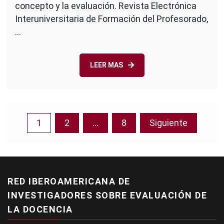
concepto y la evaluación. Revista Electrónica
Interuniversitaria de Formación del Profesorado,
…
LEER MAS
Paginación
1
2
…
8
Siguiente
de
entradas
RED IBEROAMERICANA DE
INVESTIGADORES SOBRE EVALUACIÓN DE
LA DOCENCIA