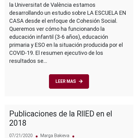
la Universitat de València estamos
en
casa»
desarrollando un estudio sobre LA ESCUELA EN
del
CASA desde el enfoque de Cohesión Social.
grupo
Queremos ver cómo ha funcionando la
GEM-
educación infantil (3-6 años), educación
Educo
de
primaria y ESO en la situación producida por el
la
COVID-19. El resumen ejecutivo de los
Unviersitat
resultados se…
de
València
LEER MAS
Publicaciones de la RIIED en el
2018
07/21/2020
Marga Bakieva