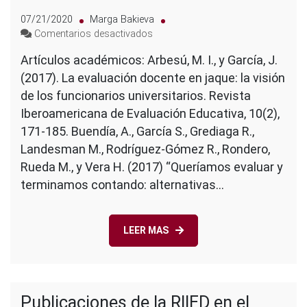
07/21/2020
Marga Bakieva
en
Comentarios desactivados
Publicaciones
Artículos académicos: Arbesú, M. I., y García, J.
de
(2017). La evaluación docente en jaque: la visión
la
RIIED
de los funcionarios universitarios. Revista
en
Iberoamericana de Evaluación Educativa, 10(2),
el
171-185. Buendía, A., García S., Grediaga R.,
2017
Landesman M., Rodríguez-Gómez R., Rondero,
Rueda M., y Vera H. (2017) “Queríamos evaluar y
terminamos contando: alternativas…
LEER MAS
Publicaciones de la RIIED en el