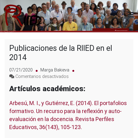
Saltar
al
contenido
Riied
Publicaciones de la RIIED en el
2014
07/21/2020
Marga Bakieva
en
Comentarios desactivados
Publicaciones
Artículos académicos:
de
la
RIIED
Arbesú, M. I., y Gutiérrez, E. (2014). El portafolios
en
formativo. Un recurso para la reflexión y auto-
el
evaluación en la docencia. Revista Perfiles
2014
Educativos, 36(143), 105-123.