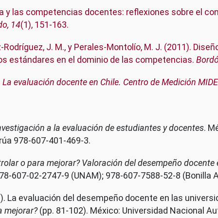
2011
ia y las competencias docentes: reflexiones sobre el co
do, 14
(1), 151-163.
z-Rodríguez, J. M., y Perales-Montolío, M. J. (2011). Dis
os estándares en el dominio de las competencias.
Bordó
.
La evaluación docente en Chile. Centro de Medición MID
nvestigación a la evaluación de estudiantes y docentes
. M
rúa 978-607-401-469-3.
trolar o para mejorar? Valoración del desempeño docente 
78-607-02-2747-9 (UNAM); 978-607-7588-52-8 (Bonilla Ar
011). La evaluación del desempeño docente en las universi
a mejorar?
(pp. 81-102). México: Universidad Nacional 