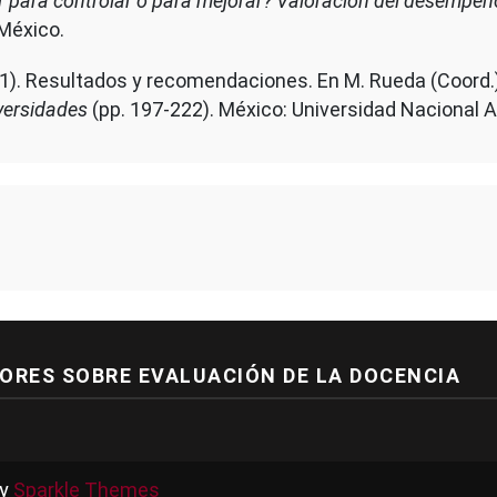
r para controlar o para mejorar? Valoración del desempeñ
México.
(2011). Resultados y recomendaciones. En M. Rueda (Coord.
versidades
(pp. 197-222). México: Universidad Nacional
ORES SOBRE EVALUACIÓN DE LA DOCENCIA
by
Sparkle Themes