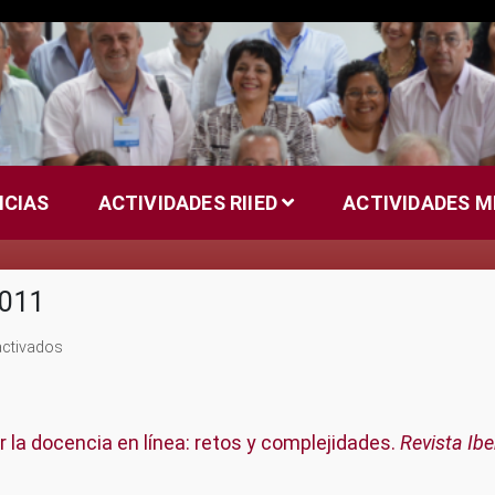
ICIAS
ACTIVIDADES RIIED
ACTIVIDADES 
2011
en
ctivados
Publicaciones
de
la
RIIED
ar la docencia en línea: retos y complejidades.
Revista Ib
en
el