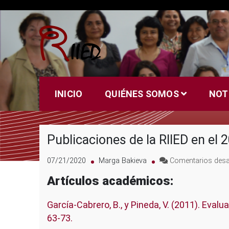
Saltar
al
contenido
Riied
INICIO
QUIÉNES SOMOS
NOT
Publicaciones de la RIIED en el 
07/21/2020
Marga Bakieva
Comentarios desa
Artículos académicos:
García-Cabrero, B., y Pineda, V. (2011). Evalu
63-73.