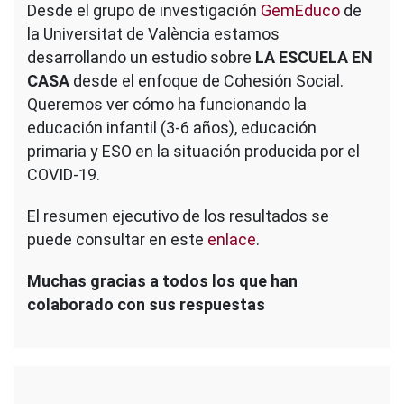
Desde el grupo de investigación
GemEduco
de
«Escuela
la Universitat de València estamos
en
casa»
desarrollando un estudio sobre
LA ESCUELA EN
del
CASA
desde el enfoque de Cohesión Social.
grupo
Queremos ver cómo ha funcionando la
GEM-
educación infantil (3-6 años), educación
Educo
de
primaria y ESO en la situación producida por el
la
COVID-19.
Unviersitat
de
El resumen ejecutivo de los resultados se
València
puede consultar en este
enlace
.
Muchas gracias a todos los que han
colaborado con sus respuestas