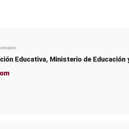
en
ctivados
Samanta
ación Educativa, Ministerio de Educación
Bonelli
com