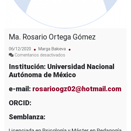
Ma. Rosario Ortega Gómez
06/12/2020
Marga Bakieva
en
Comentarios desactivados
Ma.
Institución: Universidad Nacional
Rosario
Autónoma de México
Ortega
Gómez
e-mail:
rosarioogz02@hotmail.com
ORCID:
Semblanza:
Licenciada en Psicología y Máster en Pedagogía