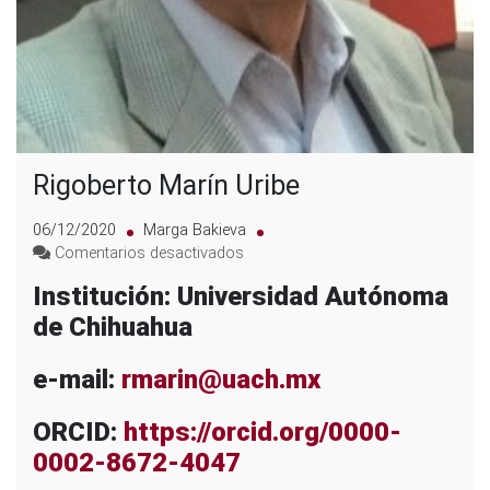
Rigoberto Marín Uribe
06/12/2020
Marga Bakieva
en
Comentarios desactivados
Rigoberto
Institución: Universidad Autónoma
Marín
de Chihuahua
Uribe
e-mail:
rmarin@uach.mx
ORCID:
https://orcid.org/0000-
0002-8672-4047