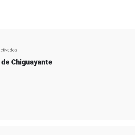
en
ctivados
Patricio
o de Chiguayante
Inostroza
Henríquez