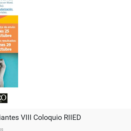
antes VIII Coloquio RIIED
os