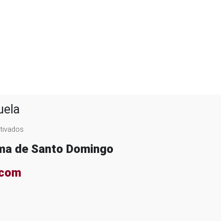
uela
en
tivados
Gloria
oma de Santo Domingo
Josefina
Pimentel
.com
Valenzuela