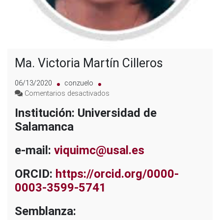
Ma. Victoria Martín Cilleros
06/13/2020
conzuelo
en
Comentarios desactivados
Ma.
Institución: Universidad de
Victoria
Salamanca
Martín
Cilleros
e-mail:
viquimc@usal.es
ORCID:
https://orcid.org/0000-
0003-3599-5741
Semblanza: