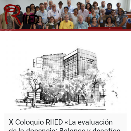
Riied
X Coloquio RIIED «La evaluación
de la docencia: Balance y desafíos