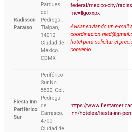
Parques
federal/mexico-city/radi
del
mc=llgoxxpx
Radisson
Pedregal,
Avisar enviando un e-mail 
Paraíso
Tlalpan,
coordinacion.riied@gmail.c
14010
hotel para solicitar el prec
Ciudad de
convenio.
México,
CDMX
Periférico
Sur No.
5530, Col
.
Pedregal
Fiesta Inn
de
https://www.fiestamerican
Periférico
Carrasco,
inn/hoteles/fiesta-inn-peri
Sur
4700
Ciudad de