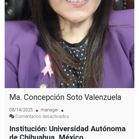
Ma. Concepción Soto Valenzuela
08/14/2025
manager
en
Comentarios desactivados
Ma.
Institución: Universidad Autónoma
Concepción
de Chihuahua, México.
Soto