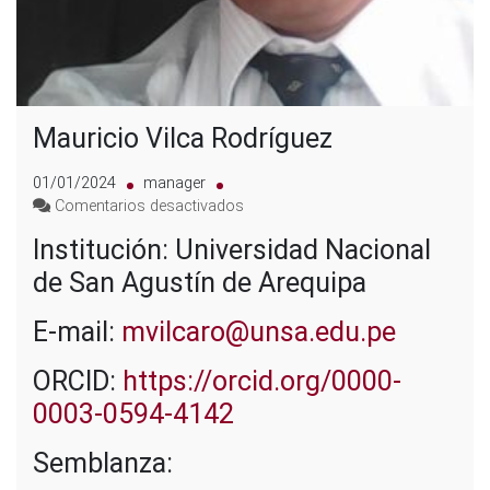
Mauricio Vilca Rodríguez
01/01/2024
manager
en
Comentarios desactivados
Mauricio
Institución: Universidad Nacional
Vilca
Rodríguez
de San Agustín de Arequipa
E-mail:
mvilcaro@unsa.edu.pe
ORCID:
https://orcid.org/0000-
0003-0594-4142
Semblanza: