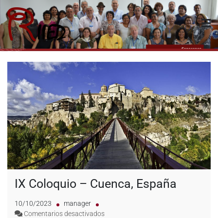
Riied
IX Coloquio – Cuenca, España
10/10/2023
manager
Comentarios desactivados