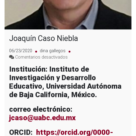
Joaquín Caso Niebla
06/23/2020
dina gallegos
en
Comentarios desactivados
Joaquín
Institución: Instituto de
Caso
Investigación y Desarrollo
Niebla
Educativo, Universidad Autónoma
de Baja California, México.
correo electrónico:
jcaso@uabc.edu.mx
ORCID:
https://orcid.org/0000-