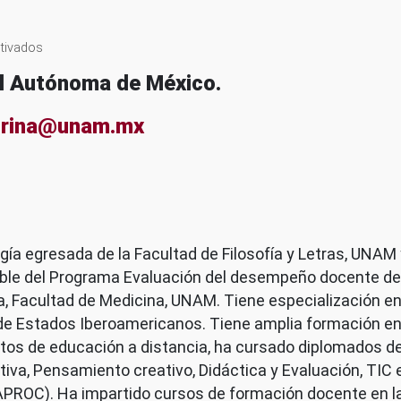
en
tivados
Florina
nal Autónoma de México.
Gatica
Lara
orina@unam.mx
ía egresada de la Facultad de Filosofía y Letras, UNAM
able del Programa Evaluación del desempeño docente de
a, Facultad de Medicina, UNAM. Tiene especialización en
n de Estados Iberoamericanos. Tiene amplia formación e
tos de educación a distancia, ha cursado diplomados de
iva, Pensamiento creativo, Didáctica y Evaluación, TIC 
PROC). Ha impartido cursos de formación docente en las