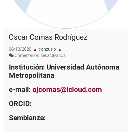
Oscar Comas Rodríguez
06/13/2020
conzuelo
en
Comentarios desactivados
Oscar
Institución: Universidad Autónoma
Comas
Metropolitana
Rodríguez
e-mail:
ojcomas@icloud.com
ORCID:
Semblanza: