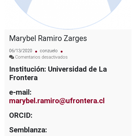
Marybel Ramiro Zarges
06/13/2020
conzuelo
en
Comentarios desactivados
Marybel
Institución: Universidad de La
Ramiro
Frontera
Zarges
e-mail:
marybel.ramiro@ufrontera.cl
ORCID:
Semblanza: