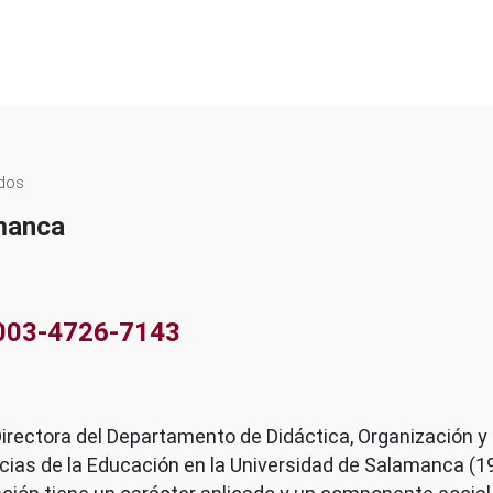
en
ados
Ma.
amanca
Cruz
Sánchez
Gómez
0003-4726-7143
irectora del Departamento de Didáctica, Organización y
cias de la Educación en la Universidad de Salamanca (19