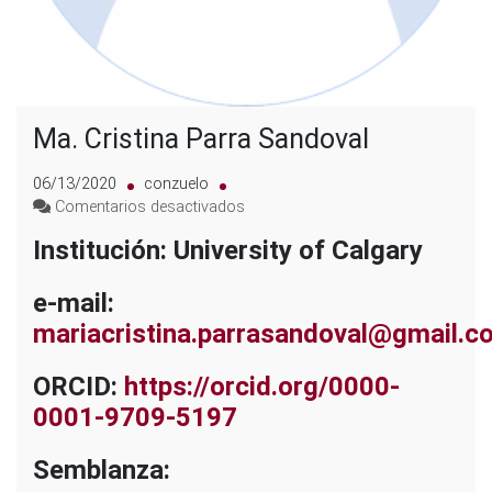
Ma. Cristina Parra Sandoval
06/13/2020
conzuelo
en
Comentarios desactivados
Ma.
Institución: University of Calgary
Cristina
Parra
e-mail:
Sandoval
mariacristina.parrasandoval@gmail.c
ORCID:
https://orcid.org/0000-
0001-9709-5197
Semblanza: