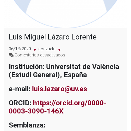
Luis Miguel Lázaro Lorente
06/13/2020
conzuelo
en
Comentarios desactivados
Luis
Institución: Universitat de València
Miguel
(Estudi General), España
Lázaro
Lorente
e-mail:
luis.lazaro@uv.es
ORCID:
https://orcid.org/0000-
0003-3090-146X
Semblanza: