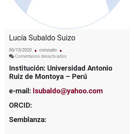
Lucía Subaldo Suizo
06/13/2020
conzuelo
en
Comentarios desactivados
Lucía
Institución: Universidad Antonio
Subaldo
Ruiz de Montoya – Perú
Suizo
e-mail:
lsubaldo@yahoo.com
ORCID:
Semblanza: