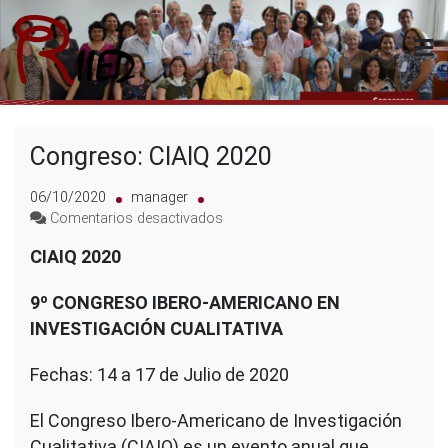
Saltar
al
contenido
Riied
Congreso: CIAIQ 2020
06/10/2020
manager
en
Comentarios desactivados
Congreso: CIAIQ
CIAIQ 2020
2020
9º CONGRESO IBERO-AMERICANO EN
INVESTIGACIÓN CUALITATIVA
Fechas: 14 a 17 de Julio de 2020
El Congreso Ibero-Americano de Investigación
Cualitativa (CIAIQ) es un evento anual que